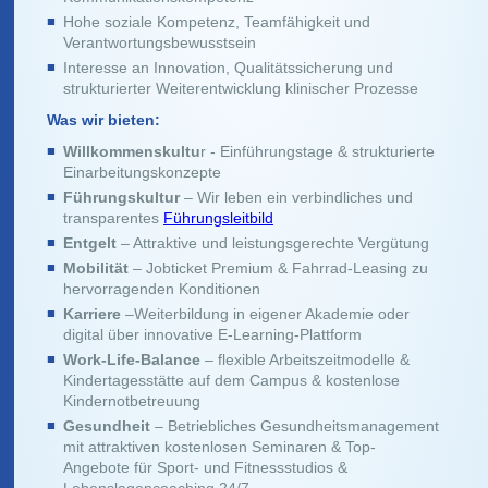
Hohe soziale Kompetenz, Teamfähigkeit und
Verantwortungsbewusstsein
Interesse an Innovation, Qualitätssicherung und
strukturierter Weiterentwicklung klinischer Prozesse
Was wir bieten:
Willkommenskultu
r - Einführungstage & strukturierte
Einarbeitungskonzepte
Führungskultur
– Wir leben ein verbindliches und
transparentes
Führungsleitbild
Entgelt
– Attraktive und leistungsgerechte Vergütung
Mobilität
– Jobticket Premium & Fahrrad-Leasing zu
hervorragenden Konditionen
Karriere
–Weiterbildung in eigener Akademie oder
digital über innovative E-Learning-Plattform
Work-Life-Balance
– flexible Arbeitszeitmodelle &
Kindertagesstätte auf dem Campus & kostenlose
Kindernotbetreuung
Gesundheit
– Betriebliches Gesundheitsmanagement
mit attraktiven kostenlosen Seminaren & Top-
Angebote für Sport- und Fitnessstudios &
Lebenslagencoaching 24/7