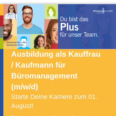
Ausbildung als Kauffrau
/ Kaufmann für
Büromanagement
(m/w/d)
Starte Deine Karriere zum 01.
August!