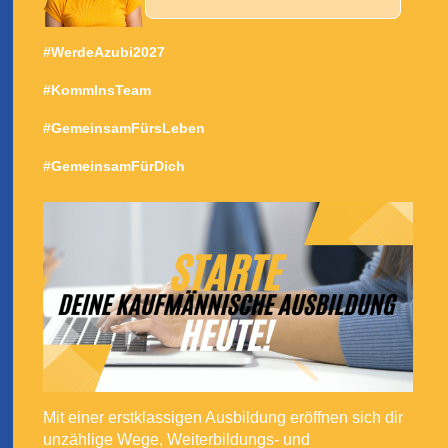
#WerdeAzubi2027
#KommInsTeam
#GemeinsamFürsLeben
#GemeinsamFürDich
Mit einer erstklassigen Ausbildung eröffnen sich dir
unzählige Wege, Weiterbildungs- und