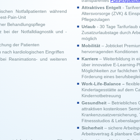
transparentes
Führungsleitbil
Attraktives Entgelt
- Tarifve
ischen Notfallpatienten während
Altersvorsorge (ZVK) & Eins
hest-Pain-Unit
Pflegezulagen
cher Behandlungspflege
Urlaub
- 30 Tage Tarifurlaub 
z bei der Notfalldiagnostik und -
Zusatzurlaubstage durch Arbe
möglich
chung der Patienten
Mobilität
– Jobticket Premiu
hervorragenden Konditionen
nach kardiologischen Eingriffen
Karriere
– Weiterbildung in e
 bei Reanimations- und weiteren
über innovative E-Learning-Pl
Möglichkeiten zur fachlichen
Förderung eines berufsbegle
Work-Life-Balance –
flexible
Kindertagesstätte auf dem C
Kindernotbetreuung
Gesundheit
– Betriebliches
attraktiven kostenlosen Semi
Krankenzusatzversicherung, 
Fitnessstudios & Lebenslage
Sicherheit
– sichere Arbeitsp
Arbeitsvertrag & planbare Ge