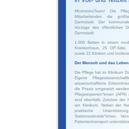
#KomminsTeam! Die Pfle
Mitarbeitenden die größ
Darmstadt. Der kommunale
Vorzüge des öffentlichen D
Darmstadt.
1.000 Betten in einem moder
Krankenhaus, 25 OP-Säle, v
sowie 22 Kliniken und Institut
Der Mensch und das Leben 
Die Pflege hat im Klinikum D
Eigene Pflegewissenschaf
wissenschaftliche Erkenntnis
die Praxis umgesetzt werde
Pflegeexperten*innen (APN) 
sind ebenfalls Zeichen der h
am Klinikum. Neben der theo
praktische Unterstütz
Stationssekretär*innen, Ver
Patiententransport unterstütze