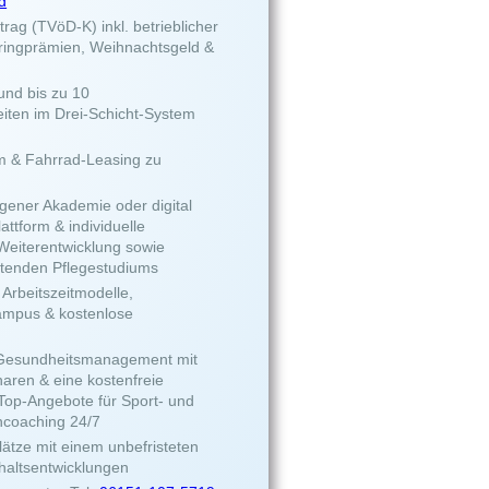
d
rtrag (TVöD-K) inkl. betrieblicher
pringprämien, Weihnachtsgeld &
und bis zu 10
iten im Drei-Schicht-System
m & Fahrrad-Leasing zu
igener Akademie oder digital
attform & individuelle
 Weiterentwicklung sowie
itenden Pflegestudiums
 Arbeitszeitmodelle,
ampus & kostenlose
 Gesundheitsmanagement mit
naren & eine kostenfreie
Top-Angebote für Sport- und
ncoaching 24/7
lätze mit einem unbefristeten
haltsentwicklungen