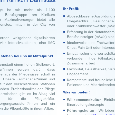
Ihr Profil:
ge ist mit mehr als 1.100
te Berufsgruppe am Klinikum
Abgeschlossene Ausbildung a
 Maximalversorger bietet alle
Pflegefachfrau, Gesundheits-
ienstes, mitten in der City von
oder Krankenschwester (m/w
Erfahrung in der Notaufnahme
Berufseinsteiger (m/w/d) sind
nen, weitgehend digitalisierten
ier Intensivstationen, eine IMC
Idealerweise eine Fachweiterb
e.
Chest Pain Unit oder Interess
Empathischer und wertschätz
stehen bei uns im Mittelpunkt.
verbunden mit der Fähigkeit z
Zusammenarbeit
armstadt einen hohen Stellenwert:
Flexibilität, Belastbarkeit, 
tler*innen sorgen dafür, dass
Engagement
se aus der Pflegewissenschaft in
n. Unsere Fallmanager*innen und
Kompetente und freundliche
auf den verschiedenen Stationen
Patienten und Mitarbeitende
ohen Professionalität der Pflege
Was wir bieten:
retischen gibt es im Alltag viel
ung für die Pflegekräfte:
Willkommenskultur
- Einfüh
sorgungsassistent*innen und ein
Einarbeitungskonzepte
n die Pflegekräfte in ihrem Alltag.
Führungskultur
– Wir leben 