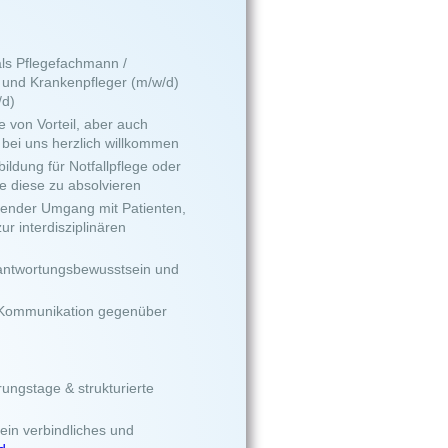
ls Pflegefachmann /
 und Krankenpfleger (m/w/d)
/d)
 von Vorteil, aber auch
 bei uns herzlich willkommen
ildung für Notfallpflege oder
e diese zu absolvieren
ender Umgang mit Patienten,
ur interdisziplinären
Verantwortungsbewusstsein und
 Kommunikation gegenüber
n
rungstage & strukturierte
ein verbindliches und