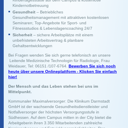
Kindertagesstätte auf dem Campus & kostenlose
Kindernotbetreuung
Gesundheit
– Betriebliches
Gesundheitsmanagement mit attraktiven kostenlosen
Seminaren; Top-Angebote für Sport- und
Fitnessstudios & Lebenslagencoaching 24/7
Sicherheit
– sichere Arbeitsplätze mit einem
unbefristeten Arbeitsvertrag & planbare
Gehaltsentwicklungen
Bei Fragen wenden Sie sich gerne telefonisch an unsere
Leitende Medizinische Technologin für Radiologie, Frau
Weidauer, Tel: 06151 /107-6764.
Bewerben Sie sich noch
heute über unsere Onlineplattform - Klicken Sie einfach
hier!
Der Mensch und das Leben stehen bei uns im
Mittelpunkt.
Kommunaler Maximalversorger: Die Klinikum Darmstadt
GmbH ist der wachsende Gesundheitsdienstleister und
Notfallversorger der höchsten Versorgungsstufe in
Südhessen. Auf dem Campus mitten in der City bietet die
Arbeitgeberin ihren 3.350 Mitarbeitenden zahlreiche