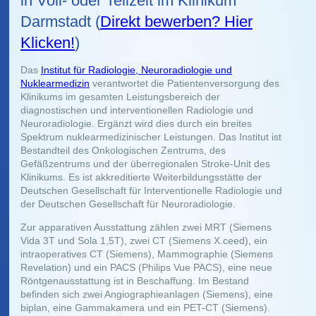
in Voll- oder Teilzeit im Klinikum
Darmstadt (
Direkt bewerben? Hier
Klicken!
)
Das
Institut für Radiologie, Neuroradiologie und
Nuklearmedizin
verantwortet die Patientenversorgung des
Klinikums im gesamten Leistungsbereich der
diagnostischen und interventionellen Radiologie und
Neuroradiologie. Ergänzt wird dies durch ein breites
Spektrum nuklearmedizinischer Leistungen. Das Institut ist
Bestandteil des Onkologischen Zentrums, des
Gefäßzentrums und der überregionalen Stroke-Unit des
Klinikums. Es ist akkreditierte Weiterbildungsstätte der
Deutschen Gesellschaft für Interventionelle Radiologie und
der Deutschen Gesellschaft für Neuroradiologie.
Zur apparativen Ausstattung zählen zwei MRT (Siemens
Vida 3T und Sola 1,5T), zwei CT (Siemens X.ceed), ein
intraoperatives CT (Siemens), Mammographie (Siemens
Revelation) und ein PACS (Philips Vue PACS), eine neue
Röntgenausstattung ist in Beschaffung. Im Bestand
befinden sich zwei Angiographieanlagen (Siemens), eine
biplan, eine Gammakamera und ein PET-CT (Siemens).