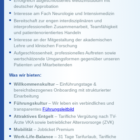
Erfolgreich abgeschlossenes Medizinstudium mit
deutscher Approbation
Interesse am Fach Neurologie und Intensivmedizin
Bereitschaft zur engen interdisziplinären und
interprofessionellen Zusammenarbeit, Teamfähigkeit
und patientenorientiertes Handeln
Interesse an der Mitgestaltung der akademischen
Lehre und klinischen Forschung
Aufgeschlossenheit, professionelles Auftreten sowie
wertschätzende Umgangsformen gegenüber unseren
Patienten und Mitarbeitenden
Was wir bieten:
Willkommenskultur
– Einführungstage &
bereichsbezogenes Onboarding mit strukturierter
Einarbeitung
Führungskultur
– Wir leben ein verbindliches und
transparentes
Führungsleitbild
Attraktives Entgelt
– Tarifliche Vergütung nach TV-
Ärzte VKA sowie betrieblicher Altersvorsorge (ZVK)
Mobilität
– Jobticket Premium
Work-Life-Balance
– 31 Tage Tarifurlaub, Tarifliche