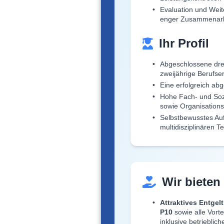
Evaluation und Weit
enger Zusammenarbe
Ihr Profil
Abgeschlossene drei
zweijährige Berufse
Eine erfolgreich ab
Hohe Fach- und Soz
sowie Organisations
Selbstbewusstes Auf
multidisziplinären 
Wir bieten
Attraktives Entgelt
P10
sowie alle Vorte
inklusive betrieblic