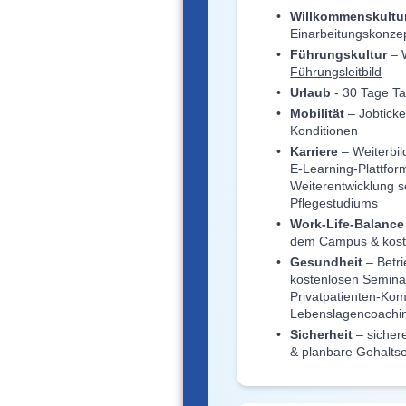
Willkommenskultu
Einarbeitungskonze
Führungskultur
– W
Führungsleitbild
Urlaub
- 30 Tage Ta
Mobilität
– Jobtick
Konditionen
Karriere
– Weiterbil
E-Learning-Plattform
Weiterentwicklung 
Pflegestudiums
Work-Life-Balance
dem Campus & kost
Gesundheit
– Betri
kostenlosen Seminar
Privatpatienten-Kom
Lebenslagencoachi
Sicherheit
– sichere
& planbare Gehalts