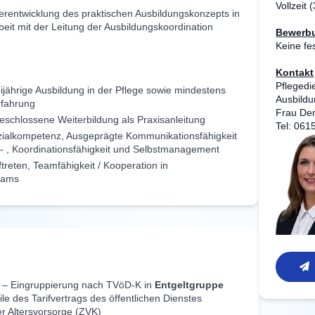
Vollzeit
erentwicklung des praktischen Ausbildungskonzepts in
it mit der Leitung der Ausbildungskoordination
Bewerbu
Keine fes
Kontakt
Pflegedi
jährige Ausbildung in der Pflege sowie mindestens
Ausbildu
rfahrung
Frau Den
geschlossene Weiterbildung als Praxisanleitung
Tel: 061
ialkompetenz, Ausgeprägte Kommunikationsfähigkeit
- , Koordinationsfähigkeit und Selbstmanagement
treten, Teamfähigkeit / Kooperation in
Teams
– Eingruppierung nach TVöD-K in
Entgeltgruppe
ile des Tarifvertrags des öffentlichen Dienstes
her Altersvorsorge (ZVK)