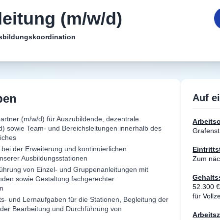
leitung (m/w/d)
usbildungskoordination
ben
Auf e
artner (m/w/d) für Auszubildende, dezentrale
Arbeitso
/d) sowie Team- und Bereichsleitungen innerhalb des
Grafenst
iches
 bei der Erweiterung und kontinuierlichen
Eintritt
nserer Ausbildungsstationen
Zum näc
ührung von Einzel- und Gruppenanleitungen mit
Gehalt
nden sowie Gestaltung fachgerechter
52.300 €
en
für Vollze
ts- und Lernaufgaben für die Stationen, Begleitung der
 der Bearbeitung und Durchführung von
Arbeitsz