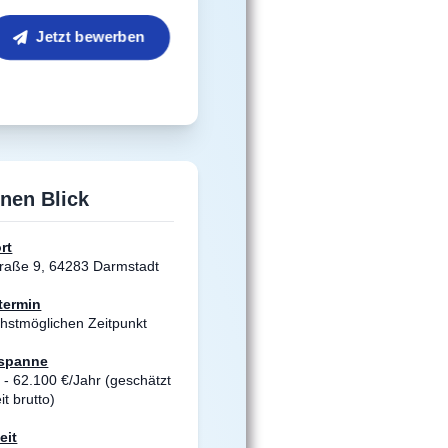
Jetzt bewerben
inen Blick
rt
raße 9, 64283 Darmstadt
stermin
hstmöglichen Zeitpunkt
sspanne
 - 62.100 €/Jahr (geschätzt
it brutto)
eit