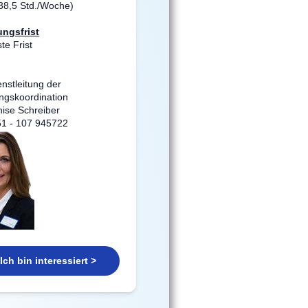
 (38,5 Std./Woche)
ngsfrist
te Frist
enstleitung der
ngskoordination
ise Schreiber
51 - 107 945722
Ich bin interessiert >