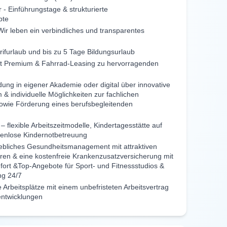
r - Einführungstage & strukturierte
pte
ir leben ein verbindliches und transparentes
rifurlaub und bis zu 5 Tage Bildungsurlaub
et Premium & Fahrrad-Leasing zu hervorragenden
dung in eigener Akademie oder digital über innovative
 & individuelle Möglichkeiten zur fachlichen
sowie Förderung eines berufsbegleitenden
– flexible Arbeitszeitmodelle, Kindertagesstätte auf
enlose Kindernotbetreuung
ebliches Gesundheitsmanagement mit attraktiven
en & eine kostenfreie Krankenzusatzversicherung mit
fort &Top-Angebote für Sport- und Fitnessstudios &
ng 24/7
 Arbeitsplätze mit einem unbefristeten Arbeitsvertrag
entwicklungen